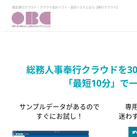
勘定奉行クラウド｜クラウド会計ソフト・会計システムなら【奉行クラウド】
総務人事奉行クラウドを3
「最短10分」で
サンプルデータがあるので
専
すぐにお試し！
迷わ