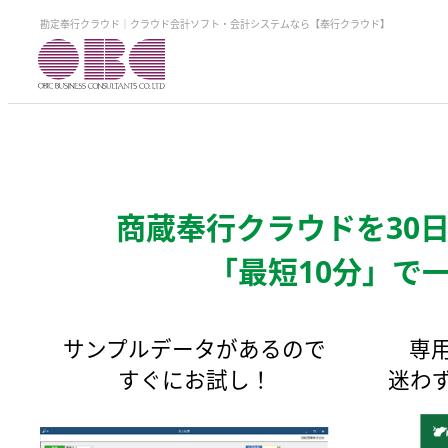
勘定奉行クラウド｜クラウド会計ソフト・会計システムなら【奉行クラウド】
商蔵奉行クラウドを30
「最短10分」で
サンプルデータがあるので
専
すぐにお試し！
迷わ