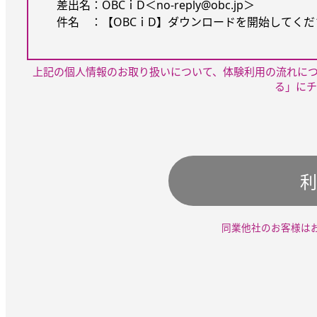
差出名：OBCｉD＜no-reply@obc.jp＞
件名 ：【OBCｉD】ダウンロードを開始してください
上記の個人情報のお取り扱いについて、体験利用の流れに
る」にチ
利
同業他社のお客様は