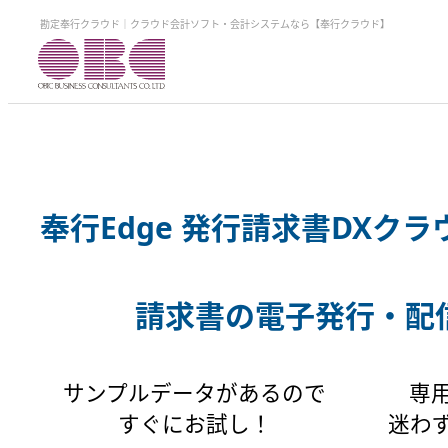
勘定奉行クラウド｜クラウド会計ソフト・会計システムなら【奉行クラウド】
奉行Edge 発行請求書DXク
請求書の電子発行・配
サンプルデータがあるので
専
すぐにお試し！
迷わ