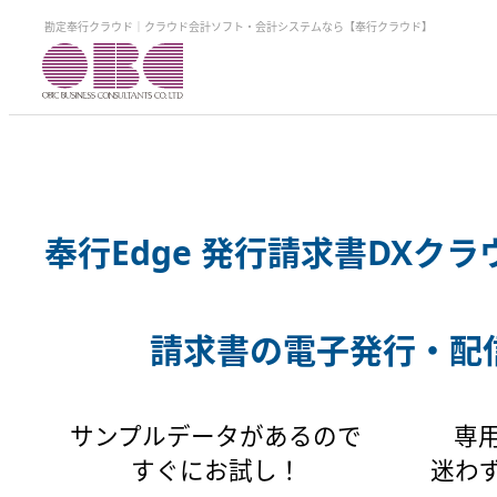
勘定奉行クラウド｜クラウド会計ソフト・会計システムなら【奉行クラウド】
奉行Edge 発行請求書DXク
請求書の電子発行・配
サンプルデータがあるので
専
すぐにお試し！
迷わ