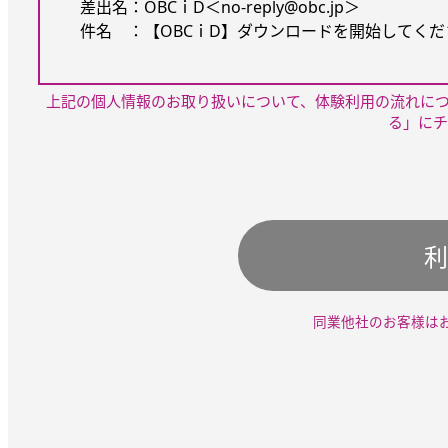
差出名：OBCｉD＜no-reply@obc.jp＞
件名 ：【OBCｉD】ダウンロードを開始してください
上記の個人情報のお取り扱いについて、体験利用の流れに
る」にチ
利
同業他社のお客様は