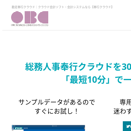
勘定奉行クラウド｜クラウド会計ソフト・会計システムなら【奉行クラウド】
総務人事奉行クラウドを3
「最短10分」で
サンプルデータがあるので
専
すぐにお試し！
迷わ